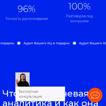
100%
96%
Разговоров под
Точность распознавания
контролем
рок
Аудит Вашего КЦ в подарок
Аудит Вашего КЦ в п
Что такое речевая
Бесплатная
консультация
аналитика и как она